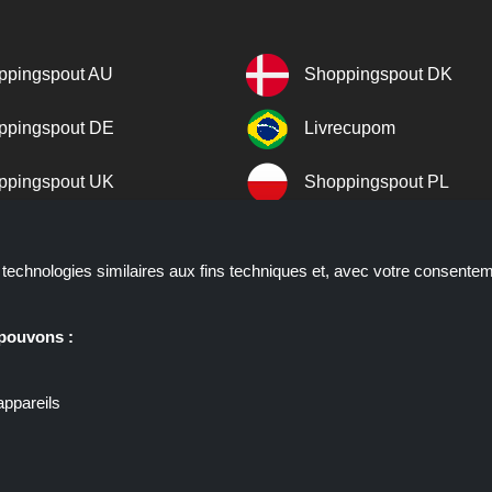
ppingspout AU
Shoppingspout DK
ppingspout DE
Livrecupom
ppingspout UK
Shoppingspout PL
cegratuito
Shoppingspout ES
technologies similaires aux fins techniques et, avec votre consentemen
ppingspout NL
Shoppingspout SE
 pouvons :
ppingspout PT
Shoppingspout NO
appareils
ir cliqué sur les liens de ce site, Shoppingspout.fr peut gagner une com