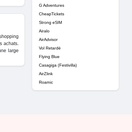
G Adventures
CheapTickets
Strong eSIM
Airalo
shopping
AirAdvisor
s achats.
Vol Retardé
une large
Flying Blue
Casagiga (Festivilla)
AirZlink
Roamic