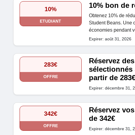
10% bon de r
10%
Obtenez 10% de réduct
ETUDIANT
Student Beans. Une off
économies pendant v
Expirer: août 31, 2026
Réservez des 
283€
sélectionnés 
partir de 283
OFFRE
Expirer: décembre 31, 
Réservez vos 
342€
de 342€
OFFRE
Expirer: décembre 31, 