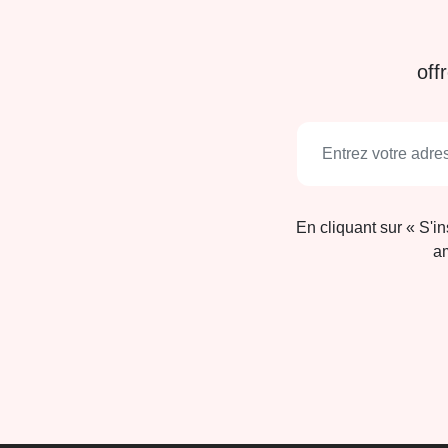
off
En cliquant sur « S'i
am