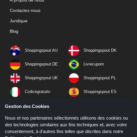
Contactez-nous
Juridique
Blog
Shoppingspout AU
Shoppingspout DK
Shoppingspout DE
Livrecupom
Shoppingspout UK
Shoppingspout PL
Codicegratuito
Shoppingspout ES
Shoppingspout NL
Shoppingspout SE
Gestion des Cookies
Nous et nos partenaires sélectionnés utilisons des cookies ou
Shoppingspout PT
Shoppingspout NO
des technologies similaires aux fins techniques et, avec votre
consentement, à d'autres fins telles que décrites dans notre