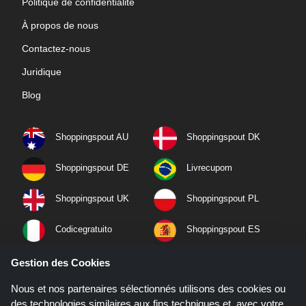
Politique de confidentialité
À propos de nous
Contactez-nous
Juridique
Blog
Shoppingspout AU
Shoppingspout DK
Shoppingspout DE
Livrecupom
Shoppingspout UK
Shoppingspout PL
Codicegratuito
Shoppingspout ES
Shoppingspout NL
Shoppingspout SE
Gestion des Cookies
Nous et nos partenaires sélectionnés utilisons des cookies ou
Shoppingspout PT
Shoppingspout NO
des technologies similaires aux fins techniques et, avec votre