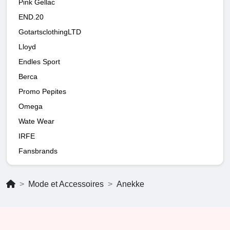
Pink Gellac
END.20
GotartsclothingLTD
Lloyd
Endles Sport
Berca
Promo Pepites
Omega
Wate Wear
IRFE
Fansbrands
Mode et Accessoires
Anekke