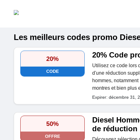
Les meilleurs codes promo Diesel 
20% Code pr
20%
Utilisez ce code lors
CODE
d'une réduction suppl
hommes, notamment les
montres et bien plus 
Expirer: décembre 31, 
Diesel Homm
50%
de réduction
OFFRE
Découvrez sélection d