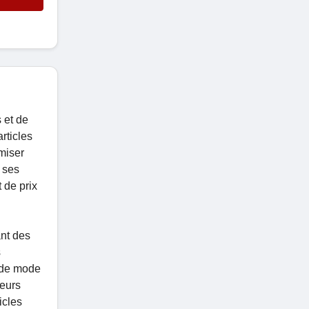
 et de
rticles
miser
 ses
 de prix
ant des
s
 de mode
teurs
icles