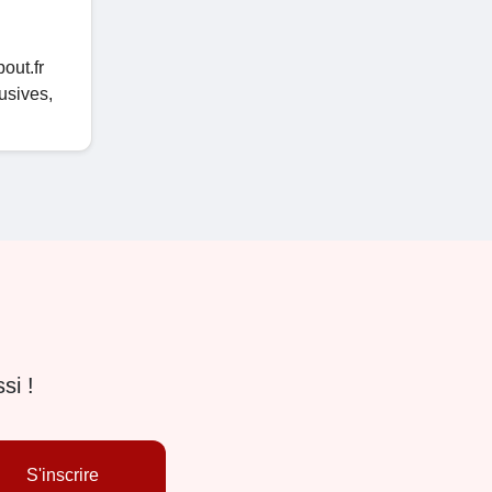
out.fr
usives,
si !
S'inscrire