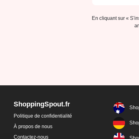
En cliquant sur « S'i
am
ShoppingSpout.fr
Sho
Politique de confidentialité
Sho
À propos de nous
Contactez-nous
Sho