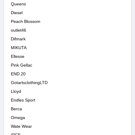
Queens
Diesel
Peach Blossom
outlet46
Difmark
MIKUTA
Ellesse
Pink Gellac
END.20
GotartsclothingLTD
Lloyd
Endles Sport
Berca
Omega
Wate Wear
IRFE