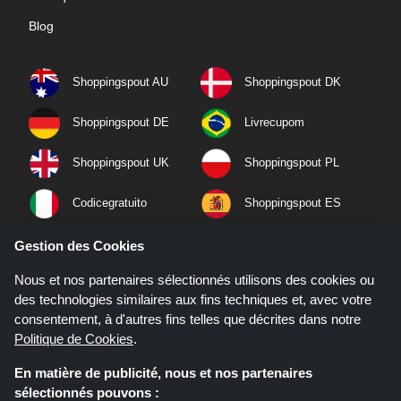
Blog
Shoppingspout AU
Shoppingspout DK
Shoppingspout DE
Livrecupom
Shoppingspout UK
Shoppingspout PL
Codicegratuito
Shoppingspout ES
Shoppingspout NL
Shoppingspout SE
Gestion des Cookies
Nous et nos partenaires sélectionnés utilisons des cookies ou
Shoppingspout PT
Shoppingspout NO
des technologies similaires aux fins techniques et, avec votre
consentement, à d'autres fins telles que décrites dans notre
Politique de Cookies
.
En matière de publicité, nous et nos partenaires
sélectionnés pouvons :