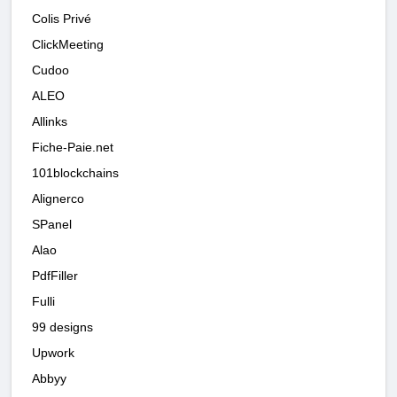
Colis Privé
ClickMeeting
Cudoo
ALEO
Allinks
Fiche-Paie.net
101blockchains
Alignerco
SPanel
Alao
PdfFiller
Fulli
99 designs
Upwork
Abbyy