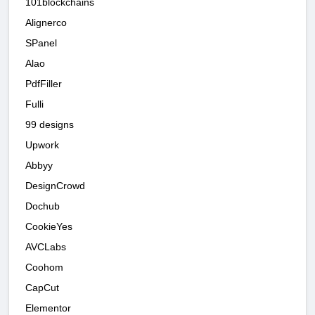
101blockchains
Alignerco
SPanel
Alao
PdfFiller
Fulli
99 designs
Upwork
Abbyy
DesignCrowd
Dochub
CookieYes
AVCLabs
Coohom
CapCut
Elementor