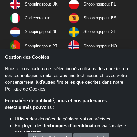
Shoppingspout UK
Shoppingspout PL
Codicegratuito
Shoppingspout ES
Shoppingspout NL
Shoppingspout SE
Shoppingspout PT
Shoppingspout NO
Gestion des Cookies
Nous et nos partenaires sélectionnés utilisons des cookies ou
des technologies similaires aux fins techniques et, avec votre
consentement, à d'autres fins telles que décrites dans notre
Politique de Cookies
.
En matière de publicité, nous et nos partenaires
sélectionnés pouvons :
Utiliser des données de géolocalisation précises
Employer des
techniques d'identification
via l'analyse
Si vous effectuez un achat après avoir cliqué sur les liens de ce site,
Shoppingspout.fr peut gagner une commission d'affiliation sur le site que
des appareils
vous visitez.