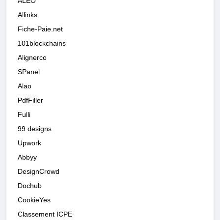
ALEO
Allinks
Fiche-Paie.net
101blockchains
Alignerco
SPanel
Alao
PdfFiller
Fulli
99 designs
Upwork
Abbyy
DesignCrowd
Dochub
CookieYes
Classement ICPE