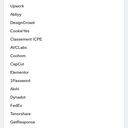
Upwork
Abbyy
DesignCrowd
CookieYes
Classement ICPE
AVCLabs
Coohom
CapCut
Elementor
1Password
Alohi
Dynadot
FedEx
Tenorshare
GetResponse