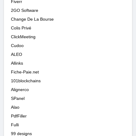
Fiverr
2GO Software
Change De La Bourse
Colis Privé
ClickMeeting
Cudoo
ALEO
Allinks
Fiche-Paie.net
101blockchains
Alignerco
SPanel
Alao
PdfFiller
Fulli
99 designs