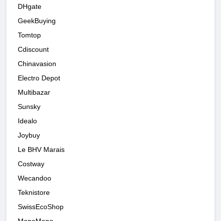
DHgate
GeekBuying
Tomtop
Cdiscount
Chinavasion
Electro Depot
Multibazar
Sunsky
Idealo
Joybuy
Le BHV Marais
Costway
Wecandoo
Teknistore
SwissEcoShop