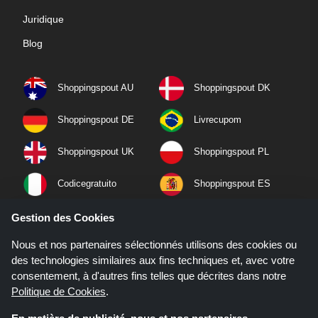
Juridique
Blog
Shoppingspout AU
Shoppingspout DK
Shoppingspout DE
Livrecupom
Shoppingspout UK
Shoppingspout PL
Codicegratuito
Shoppingspout ES
Shoppingspout NL
Shoppingspout SE
Gestion des Cookies
Nous et nos partenaires sélectionnés utilisons des cookies ou
Shoppingspout PT
Shoppingspout NO
des technologies similaires aux fins techniques et, avec votre
consentement, à d'autres fins telles que décrites dans notre
Politique de Cookies
.