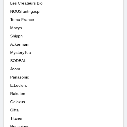
Les Createurs Bio
NOUS anti-gaspi
Temu France
Macys
Shippn
Ackermann
MysteryTea
SODEAL
Joom
Panasonic
E.Leclerc
Rakuten
Galaxus
Gifta
Titaner
Nouvojour