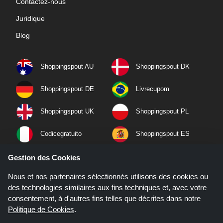
Contactez-nous
Juridique
Blog
Shoppingspout AU
Shoppingspout DK
Shoppingspout DE
Livrecupom
Shoppingspout UK
Shoppingspout PL
Codicegratuito
Shoppingspout ES
Shoppingspout NL
Shoppingspout SE
Gestion des Cookies
Nous et nos partenaires sélectionnés utilisons des cookies ou
Shoppingspout PT
Shoppingspout NO
des technologies similaires aux fins techniques et, avec votre
consentement, à d'autres fins telles que décrites dans notre
Politique de Cookies
.