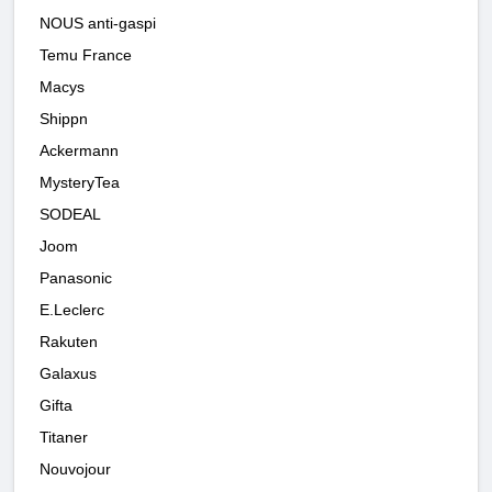
NOUS anti-gaspi
Temu France
Macys
Shippn
Ackermann
MysteryTea
SODEAL
Joom
Panasonic
E.Leclerc
Rakuten
Galaxus
Gifta
Titaner
Nouvojour