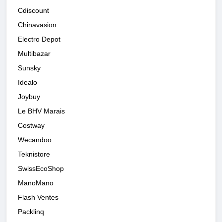
Cdiscount
Chinavasion
Electro Depot
Multibazar
Sunsky
Idealo
Joybuy
Le BHV Marais
Costway
Wecandoo
Teknistore
SwissEcoShop
ManoMano
Flash Ventes
Packlinq