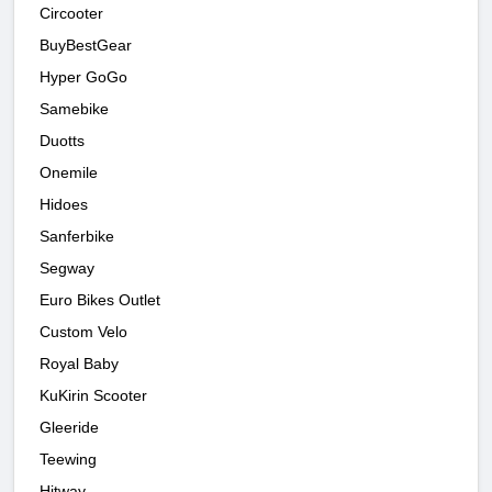
Circooter
BuyBestGear
Hyper GoGo
Samebike
Duotts
Onemile
Hidoes
Sanferbike
Segway
Euro Bikes Outlet
Custom Velo
Royal Baby
KuKirin Scooter
Gleeride
Teewing
Hitway